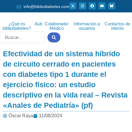
Ir
X
I
F
Y
info@bibliodiabetes.com
-
n
a
o
al
t
s
c
u
w
t
e
t
i
a
b
u
contenido
t
g
o
b
¿Qué es
Autor
Colaborador
Información a
Contactos de
t
r
o
e
bibliodiabetes?
Médico
usuarios
interés
e
a
k
r
m
Search
...
Efectividad de un sistema híbrido
de circuito cerrado en pacientes
con diabetes tipo 1 durante el
ejercicio físico: un estudio
descriptivo en la vida real – Revista
«Anales de Pediatría» (pf)
Óscar Raya
11/08/2024