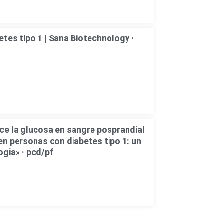
tes tipo 1 | Sana Biotechnology ·
uce la glucosa en sangre posprandial
en personas con diabetes tipo 1: un
ogia» · pcd/pf