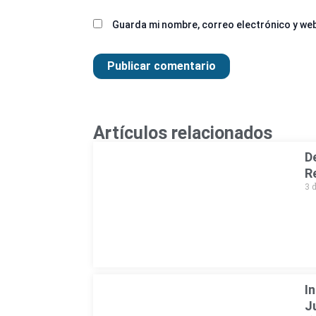
Guarda mi nombre, correo electrónico y we
Artículos relacionados
D
R
3 
I
J