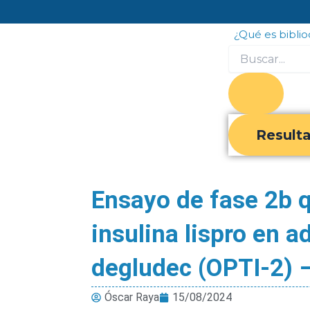
Ir
al
¿Qué es bibli
contenido
Search
...
Result
Ensayo de fase 2b q
insulina lispro en a
degludec (OPTI-2) –
Óscar Raya
15/08/2024