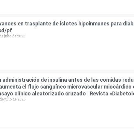
vances en trasplante de islotes hipoinmunes para diabe
cd/pf
de julio de 2026
a administración de insulina antes de las comidas red
 aumenta el flujo sanguíneo microvascular miocárdico 
nsayo clínico aleatorizado cruzado | Revista «Diabetol
de julio de 2026