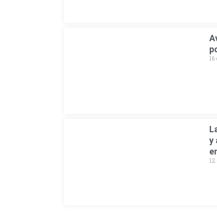
A
p
16 
L
y
e
12 