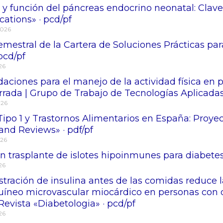
 y función del páncreas endocrino neonatal: Clave
tions» · pcd/pf
2026
mestral de la Cartera de Soluciones Prácticas para
 pcd/pf
026
ciones para el manejo de la actividad física en 
rrada | Grupo de Trabajo de Tecnologías Aplicadas
026
Tipo 1 y Trastornos Alimentarios en España: Proy
and Reviews» · pdf/pf
026
 trasplante de islotes hipoinmunes para diabetes 
026
stración de insulina antes de las comidas reduce 
uíneo microvascular miocárdico en personas con di
Revista «Diabetologia» · pcd/pf
026