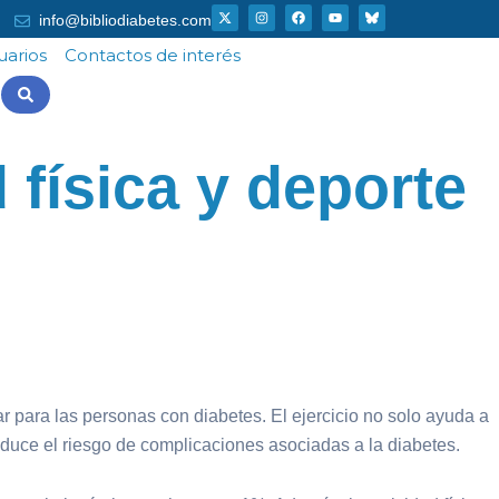
X
I
F
Y
info@bibliodiabetes.com
-
n
a
o
t
s
c
u
w
t
e
t
uarios
Contactos de interés
i
a
b
u
t
g
o
b
t
r
o
e
e
a
k
r
m
 física y deporte
r para las personas con diabetes. El ejercicio no solo ayuda a
reduce el riesgo de complicaciones asociadas a la diabetes.