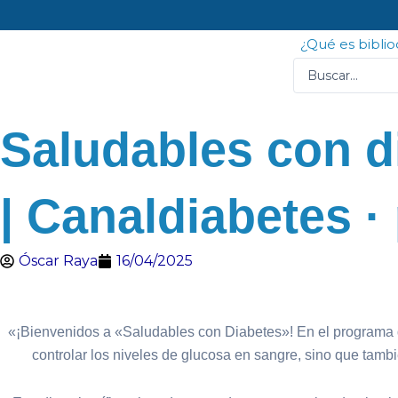
Ir
al
¿Qué es bibli
contenido
Search
...
Saludables con di
| Canaldiabetes ·
Óscar Raya
16/04/2025
«¡Bienvenidos a «Saludables con Diabetes»! En el programa de 
controlar los niveles de glucosa en sangre, sino que tambi