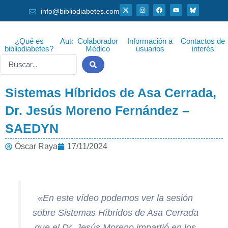
Ir
X
I
F
Y
info@bibliodiabetes.com
-
n
a
o
al
t
s
c
u
w
t
e
t
i
a
b
u
contenido
t
g
o
b
¿Qué es
Autor
Colaborador
Información a
Contactos de
t
r
o
e
bibliodiabetes?
Médico
usuarios
interés
e
a
k
r
m
Search
...
Sistemas Híbridos de Asa Cerrada,
Dr. Jesús Moreno Fernández –
SAEDYN
Óscar Raya
17/11/2024
«En este vídeo podemos ver la sesión
sobre Sistemas Híbridos de Asa Cerrada
que el Dr. Jesús Moreno impartió en los