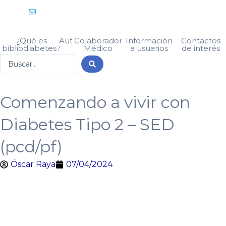
Ir
X
I
F
Y
info@bibliodiabetes.com
-
n
a
o
al
t
s
c
u
w
t
e
t
i
a
b
u
contenido
t
g
o
b
¿Qué es
Autor
Colaborador
Información
Contactos
t
r
o
e
bibliodiabetes?
Médico
a usuarios
de interés
e
a
k
r
m
Search
...
Comenzando a vivir con
Diabetes Tipo 2 – SED
(pcd/pf)
Óscar Raya
07/04/2024